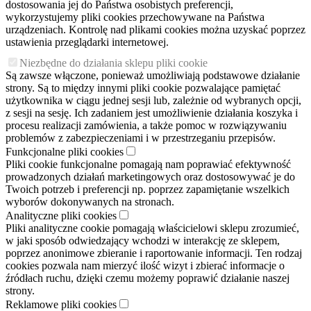
dostosowania jej do Państwa osobistych preferencji,
wykorzystujemy pliki cookies przechowywane na Państwa
urządzeniach. Kontrolę nad plikami cookies można uzyskać poprzez
ustawienia przeglądarki internetowej.
Niezbędne do działania sklepu pliki cookie
Są zawsze włączone, ponieważ umożliwiają podstawowe działanie
strony. Są to między innymi pliki cookie pozwalające pamiętać
użytkownika w ciągu jednej sesji lub, zależnie od wybranych opcji,
z sesji na sesję. Ich zadaniem jest umożliwienie działania koszyka i
procesu realizacji zamówienia, a także pomoc w rozwiązywaniu
problemów z zabezpieczeniami i w przestrzeganiu przepisów.
Funkcjonalne pliki cookies
Pliki cookie funkcjonalne pomagają nam poprawiać efektywność
prowadzonych działań marketingowych oraz dostosowywać je do
Twoich potrzeb i preferencji np. poprzez zapamiętanie wszelkich
wyborów dokonywanych na stronach.
Analityczne pliki cookies
Pliki analityczne cookie pomagają właścicielowi sklepu zrozumieć,
w jaki sposób odwiedzający wchodzi w interakcję ze sklepem,
poprzez anonimowe zbieranie i raportowanie informacji. Ten rodzaj
cookies pozwala nam mierzyć ilość wizyt i zbierać informacje o
źródłach ruchu, dzięki czemu możemy poprawić działanie naszej
strony.
Reklamowe pliki cookies