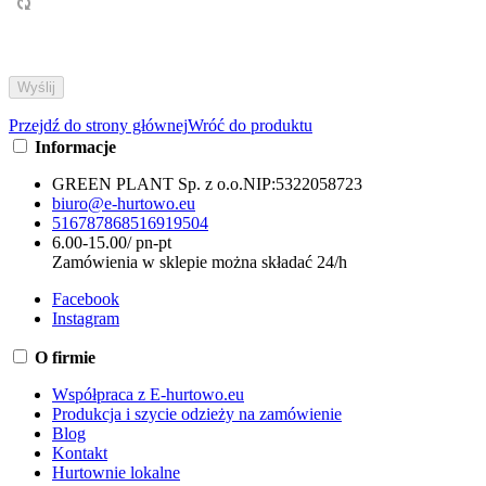
Przejdź do strony głównej
Wróć do produktu
Informacje
GREEN PLANT Sp. z o.o.
NIP:
5322058723
biuro@e-hurtowo.eu
516787868
516919504
6.00-15.00/ pn-pt
Zamówienia w sklepie można składać 24/h
Facebook
Instagram
O firmie
Współpraca z E-hurtowo.eu
Produkcja i szycie odzieży na zamówienie
Blog
Kontakt
Hurtownie lokalne