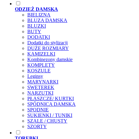
ODZIEŻ DAMSKA
BIELIZNA
BLUZA DAMSKA
BLUZKI
BUTY
DODATKI
Dodatki do stylizacji
DUŻE ROZMIARY
KAMIZELKI
Kombinezony damskie
KOMPLETY
KOSZULE
Leginsy
MARYNARKI
SWETEREK
NARZUTKI
PŁASZCZE/ KURTKI
SPÓDNICA DAMSKA
SPODNIE
SUKIENKI / TUNIKI
SZALE / CHUSTY
SZORTY
TOREBKI