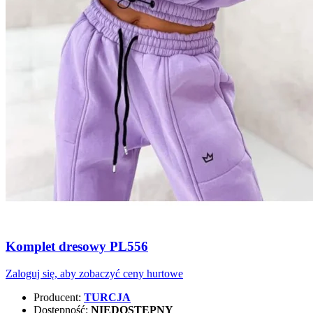
Komplet dresowy PL556
Zaloguj się, aby zobaczyć ceny hurtowe
Producent:
TURCJA
Dostępność:
NIEDOSTĘPNY