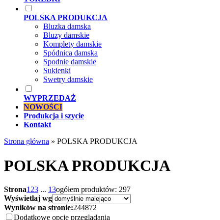
POLSKA PRODUKCJA
Bluzka damska
Bluzy damskie
Komplety damskie
Spódnica damska
Spodnie damskie
Sukienki
Swetry damskie
WYPRZEDAŻ
NOWOŚCI
Produkcja i szycie
Kontakt
Strona główna
»
POLSKA PRODUKCJA
POLSKA PRODUKCJA
Strona
1
2
3
...
13
ogółem produktów: 297
Wyświetlaj wg
Wyników na stronie:
24
48
72
Dodatkowe opcje przeglądania