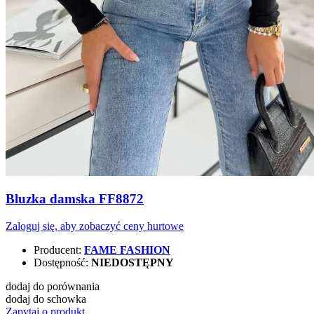
Bluzka damska FF8872
Zaloguj się, aby zobaczyć ceny hurtowe
Producent:
FAME FASHION
Dostępność:
NIEDOSTĘPNY
dodaj do porównania
dodaj do schowka
Zapytaj o produkt