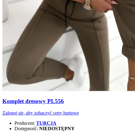
Komplet dresowy PL556
Zaloguj się, aby zobaczyć ceny hurtowe
Producent:
TURCJA
Dostępność:
NIEDOSTĘPNY