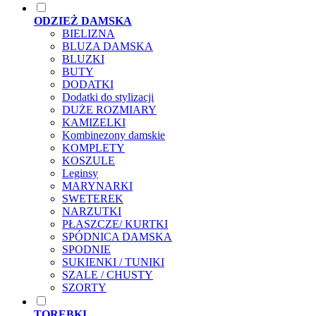
ODZIEŻ DAMSKA
BIELIZNA
BLUZA DAMSKA
BLUZKI
BUTY
DODATKI
Dodatki do stylizacji
DUŻE ROZMIARY
KAMIZELKI
Kombinezony damskie
KOMPLETY
KOSZULE
Leginsy
MARYNARKI
SWETEREK
NARZUTKI
PŁASZCZE/ KURTKI
SPÓDNICA DAMSKA
SPODNIE
SUKIENKI / TUNIKI
SZALE / CHUSTY
SZORTY
TOREBKI