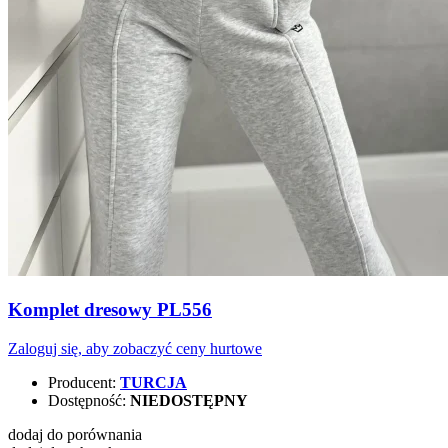
Komplet dresowy PL556
Zaloguj się, aby zobaczyć ceny hurtowe
Producent:
TURCJA
Dostępność:
NIEDOSTĘPNY
dodaj do porównania