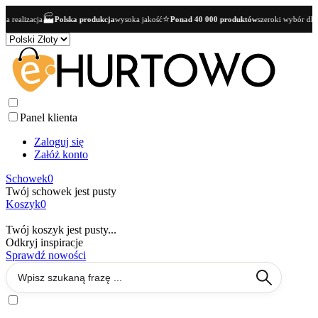
⭐
👥
ka produkcja
wysoka jakość
Ponad 40 000 produktów
szeroki wybór dla butików
Oferta B
Panel klienta
Zaloguj się
Załóż konto
Schowek
0
Twój schowek jest pusty
Koszyk
0
Twój koszyk jest pusty...
Odkryj inspiracje
Sprawdź nowości