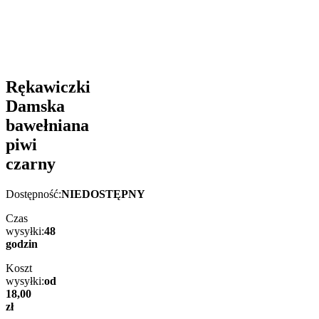
Rękawiczki
Damska
bawełniana
piwi
czarny
Dostępność:
NIEDOSTĘPNY
Czas
wysyłki:
48
godzin
Koszt
wysyłki:
od
18,00
zł