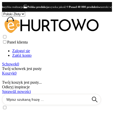
🏭
⭐
ka realizacja
Polska produkcja
wysoka jakość
Ponad 40 000 produktów
szeroki wybór dla
Panel klienta
Zaloguj się
Załóż konto
Schowek
0
Twój schowek jest pusty
Koszyk
0
Twój koszyk jest pusty...
Odkryj inspiracje
Sprawdź nowości