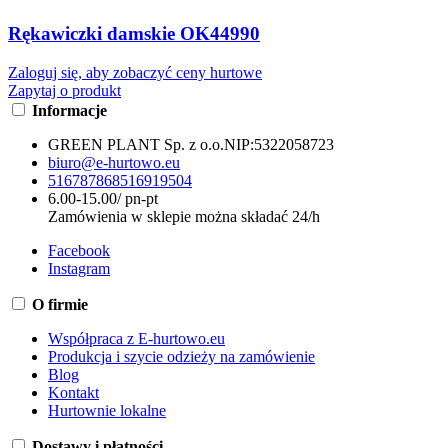
Rękawiczki damskie OK44990
Zaloguj się, aby zobaczyć ceny hurtowe
Zapytaj o produkt
Informacje
GREEN PLANT Sp. z o.o.
NIP:
5322058723
biuro@e-hurtowo.eu
516787868
516919504
6.00-15.00/ pn-pt
Zamówienia w sklepie można składać 24/h
Facebook
Instagram
O firmie
Współpraca z E-hurtowo.eu
Produkcja i szycie odzieży na zamówienie
Blog
Kontakt
Hurtownie lokalne
Dostawy i płatności