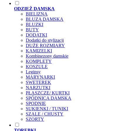
ODZIEŻ DAMSKA
BIELIZNA
BLUZA DAMSKA
BLUZKI
BUTY
DODATKI
Dodatki do stylizacji
DUŻE ROZMIARY
KAMIZELKI
Kombinezony damskie
KOMPLETY
KOSZULE
Leginsy
MARYNARKI
SWETEREK
NARZUTKI
PŁASZCZE/ KURTKI
SPÓDNICA DAMSKA
SPODNIE
SUKIENKI / TUNIKI
SZALE / CHUSTY
SZORTY
TOREBKI