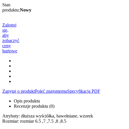
Stan
produktu:
Nowy
Zaloguj
się,
aby
zobaczyć
ceny
hurtowe
Zapytaj o produkt
Poleć znajomemu
Specyfikacja PDF
Opis produktu
Recenzje produktu (0)
Atrybuty: dłuższa wyściółka, bawełniane, wzorek
Rozmiar: rozmiar 6.5 ,7 ,7.5 ,8 ,8.5