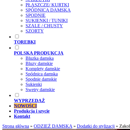
PŁASZCZE/ KURTKI
SPÓDNICA DAMSKA
SPODNIE
SUKIENKI / TUNIKI
SZALE / CHUSTY
SZORTY
TOREBKI
POLSKA PRODUKCJA
Bluzka damska
Bluzy damskie
Komplety damskie
Spódnica damska
Spodnie damskie
Sukienki
Swetry damskie
WYPRZEDAŻ
NOWOŚCI
Produkcja i szycie
Kontakt
Strona główna
»
ODZIEŻ DAMSKA
»
Dodatki do stylizacji
»
Zako