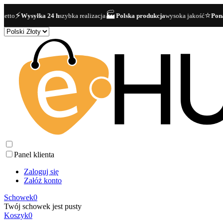
🏭
⭐
ysyłka 24 h
szybka realizacja
Polska produkcja
wysoka jakość
Ponad 40 00
Panel klienta
Zaloguj się
Załóż konto
Schowek
0
Twój schowek jest pusty
Koszyk
0