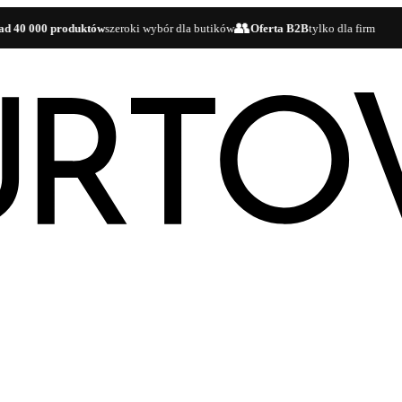
👥
🚚
0 produktów
szeroki wybór dla butików
Oferta B2B
tylko dla firm
D