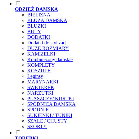
ODZIEŻ DAMSKA
BIELIZNA
BLUZA DAMSKA
BLUZKI
BUTY
DODATKI
Dodatki do stylizacji
DUŻE ROZMIARY
KAMIZELKI
Kombinezony damskie
KOMPLETY
KOSZULE
Leginsy
MARYNARKI
SWETEREK
NARZUTKI
PŁASZCZE/ KURTKI
SPÓDNICA DAMSKA
SPODNIE
SUKIENKI / TUNIKI
SZALE / CHUSTY
SZORTY
TOREBKI