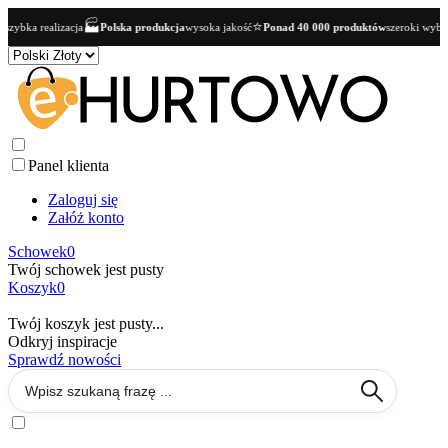
🏭
⭐

ja
Polska produkcja
wysoka jakość
Ponad 40 000 produktów
szeroki wybór dla butików
Panel klienta
Zaloguj się
Załóż konto
Schowek
0
Twój schowek jest pusty
Koszyk
0
Twój koszyk jest pusty...
Odkryj inspiracje
Sprawdź nowości