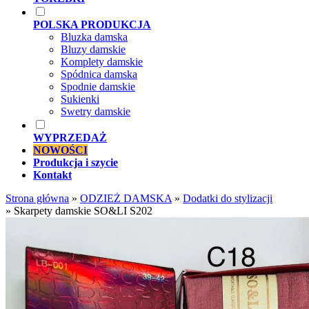
POLSKA PRODUKCJA
Bluzka damska
Bluzy damskie
Komplety damskie
Spódnica damska
Spodnie damskie
Sukienki
Swetry damskie
WYPRZEDAŻ
NOWOŚCI
Produkcja i szycie
Kontakt
Strona główna
»
ODZIEŻ DAMSKA
»
Dodatki do stylizacji
»
Skarpety damskie SO&LI S202