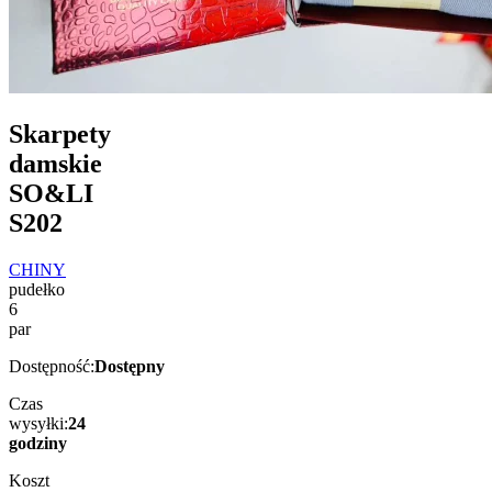
Skarpety
damskie
SO&LI
S202
CHINY
pudełko
6
par
Dostępność:
Dostępny
Czas
wysyłki:
24
godziny
Koszt