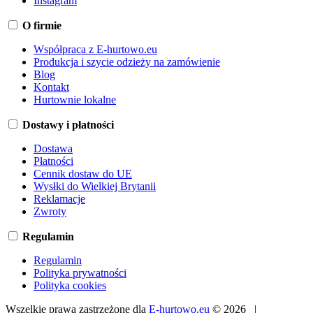
Instagram
O firmie
Współpraca z E-hurtowo.eu
Produkcja i szycie odzieży na zamówienie
Blog
Kontakt
Hurtownie lokalne
Dostawy i płatności
Dostawa
Płatności
Cennik dostaw do UE
Wysłki do Wielkiej Brytanii
Reklamacje
Zwroty
Regulamin
Regulamin
Polityka prywatności
Polityka cookies
Wszelkie prawa zastrzeżone dla
E-hurtowo.eu
© 2026 |