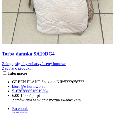
Torba damska SA19DG4
Zaloguj się, aby zobaczyć ceny hurtowe
Zapytaj o produkt
Informacje
GREEN PLANT Sp. z o.o.
NIP:
5322058723
biuro@e-hurtowo.eu
516787868
516919504
6.00-15.00/ pn-pt
Zamówienia w sklepie można składać 24/h
Facebook