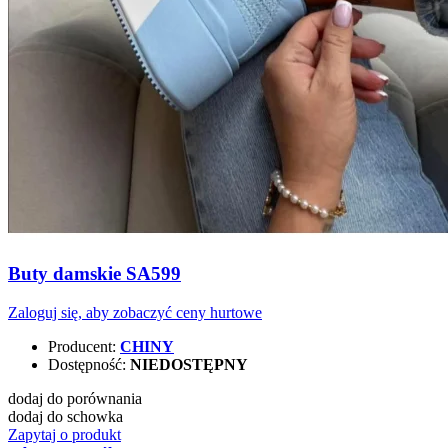
Buty damskie SA599
Zaloguj się, aby zobaczyć ceny hurtowe
Producent:
CHINY
Dostępność:
NIEDOSTĘPNY
dodaj do porównania
dodaj do schowka
Zapytaj o produkt