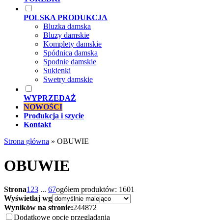
POLSKA PRODUKCJA
Bluzka damska
Bluzy damskie
Komplety damskie
Spódnica damska
Spodnie damskie
Sukienki
Swetry damskie
WYPRZEDAŻ
NOWOŚCI
Produkcja i szycie
Kontakt
Strona główna
»
OBUWIE
OBUWIE
Strona
1
2
3
...
67
ogółem produktów: 1601
Wyświetlaj wg
Wyników na stronie:
24
48
72
Dodatkowe opcje przeglądania