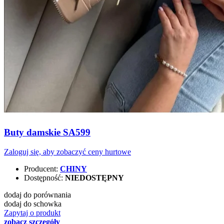
Buty damskie SA599
Zaloguj się, aby zobaczyć ceny hurtowe
Producent:
CHINY
Dostępność:
NIEDOSTĘPNY
dodaj do porównania
dodaj do schowka
Zapytaj o produkt
zobacz szczegóły