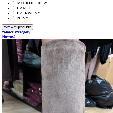
MIX KOLORÓW
CAMEL
CZERWONY
NAVY
zobacz szczegóły
Nowość