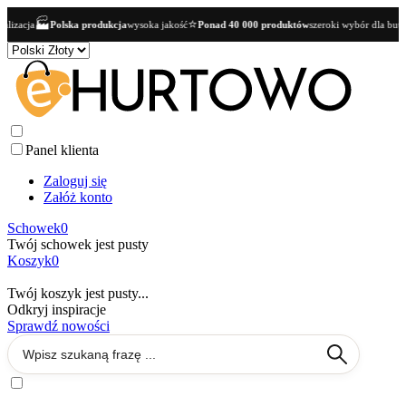
⭐
👥
ka produkcja
wysoka jakość
Ponad 40 000 produktów
szeroki wybór dla butików
Oferta B
Panel klienta
Zaloguj się
Załóż konto
Schowek
0
Twój schowek jest pusty
Koszyk
0
Twój koszyk jest pusty...
Odkryj inspiracje
Sprawdź nowości