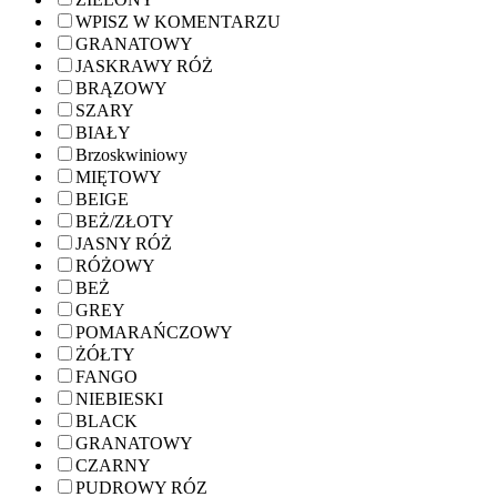
WPISZ W KOMENTARZU
GRANATOWY
JASKRAWY RÓŻ
BRĄZOWY
SZARY
BIAŁY
Brzoskwiniowy
MIĘTOWY
BEIGE
BEŻ/ZŁOTY
JASNY RÓŻ
RÓŻOWY
BEŻ
GREY
POMARAŃCZOWY
ŻÓŁTY
FANGO
NIEBIESKI
BLACK
GRANATOWY
CZARNY
PUDROWY RÓZ