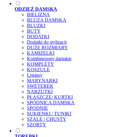
ODZIEŻ DAMSKA
BIELIZNA
BLUZA DAMSKA
BLUZKI
BUTY
DODATKI
Dodatki do stylizacji
DUŻE ROZMIARY
KAMIZELKI
Kombinezony damskie
KOMPLETY
KOSZULE
Leginsy
MARYNARKI
SWETEREK
NARZUTKI
PŁASZCZE/ KURTKI
SPÓDNICA DAMSKA
SPODNIE
SUKIENKI / TUNIKI
SZALE / CHUSTY
SZORTY
TOREBKI