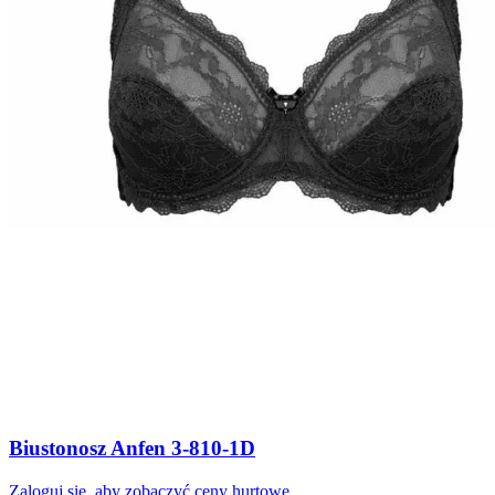
Biustonosz Anfen 3-810-1D
Zaloguj się, aby zobaczyć ceny hurtowe