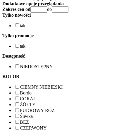
Dodatkowe opcje przeglądania
Zakres cen od
do
Tylko nowości
tak
Tylko promocje
tak
Dostępność
NIEDOSTĘPNY
KOLOR
CIEMNY NIEBIESKI
Bordo
CORAL
ŻÓŁTY
PUDROWY RÓZ
Śliwka
BEŻ
CZERWONY