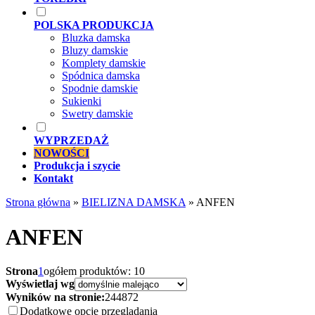
POLSKA PRODUKCJA
Bluzka damska
Bluzy damskie
Komplety damskie
Spódnica damska
Spodnie damskie
Sukienki
Swetry damskie
WYPRZEDAŻ
NOWOŚCI
Produkcja i szycie
Kontakt
Strona główna
»
BIELIZNA DAMSKA
»
ANFEN
ANFEN
Strona
1
ogółem produktów: 10
Wyświetlaj wg
Wyników na stronie:
24
48
72
Dodatkowe opcje przeglądania