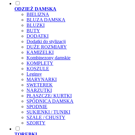
ODZIEŻ DAMSKA
BIELIZNA
BLUZA DAMSKA
BLUZKI
BUTY
DODATKI
Dodatki do stylizacji
DUŻE ROZMIARY
KAMIZELKI
Kombinezony damskie
KOMPLETY
KOSZULE
Leginsy
MARYNARKI
SWETEREK
NARZUTKI
PŁASZCZE/ KURTKI
SPÓDNICA DAMSKA
SPODNIE
SUKIENKI / TUNIKI
SZALE / CHUSTY
SZORTY
TOREBKI