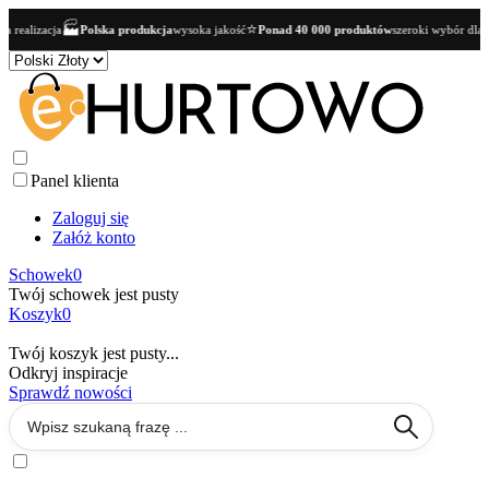
🏭
⭐

ja
Polska produkcja
wysoka jakość
Ponad 40 000 produktów
szeroki wybór dla butików
Panel klienta
Zaloguj się
Załóż konto
Schowek
0
Twój schowek jest pusty
Koszyk
0
Twój koszyk jest pusty...
Odkryj inspiracje
Sprawdź nowości