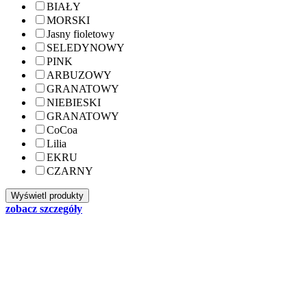
BIAŁY
MORSKI
Jasny fioletowy
SELEDYNOWY
PINK
ARBUZOWY
GRANATOWY
NIEBIESKI
GRANATOWY
CoCoa
Lilia
EKRU
CZARNY
zobacz szczegóły