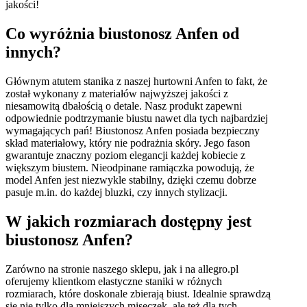
jakości!
Co wyróżnia biustonosz Anfen od
innych?
Głównym atutem stanika z naszej hurtowni Anfen to fakt, że
został wykonany z materiałów najwyższej jakości z
niesamowitą dbałością o detale. Nasz produkt zapewni
odpowiednie podtrzymanie biustu nawet dla tych najbardziej
wymagających pań! Biustonosz Anfen posiada bezpieczny
skład materiałowy, który nie podrażnia skóry. Jego fason
gwarantuje znaczny poziom elegancji każdej kobiecie z
większym biustem. Nieodpinane ramiączka powodują, że
model Anfen jest niezwykle stabilny, dzięki czemu dobrze
pasuje m.in. do każdej bluzki, czy innych stylizacji.
W jakich rozmiarach dostępny jest
biustonosz Anfen?
Zarówno na stronie naszego sklepu, jak i na allegro.pl
oferujemy klientkom elastyczne staniki w różnych
rozmiarach, które doskonale zbierają biust. Idealnie sprawdzą
się nie tylko dla mniejszych miseczek, ale też dla tych