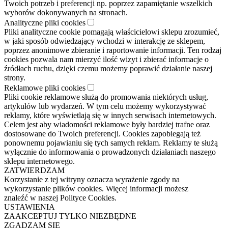
Twoich potrzeb i preferencji np. poprzez zapamiętanie wszelkich
wyborów dokonywanych na stronach.
Analityczne pliki cookies
Pliki analityczne cookie pomagają właścicielowi sklepu zrozumieć,
w jaki sposób odwiedzający wchodzi w interakcję ze sklepem,
poprzez anonimowe zbieranie i raportowanie informacji. Ten rodzaj
cookies pozwala nam mierzyć ilość wizyt i zbierać informacje o
źródłach ruchu, dzięki czemu możemy poprawić działanie naszej
strony.
Reklamowe pliki cookies
Pliki cookie reklamowe służą do promowania niektórych usług,
artykułów lub wydarzeń. W tym celu możemy wykorzystywać
reklamy, które wyświetlają się w innych serwisach internetowych.
Celem jest aby wiadomości reklamowe były bardziej trafne oraz
dostosowane do Twoich preferencji. Cookies zapobiegają też
ponownemu pojawianiu się tych samych reklam. Reklamy te służą
wyłącznie do informowania o prowadzonych działaniach naszego
sklepu internetowego.
ZATWIERDZAM
Korzystanie z tej witryny oznacza wyrażenie zgody na
wykorzystanie plików cookies. Więcej informacji możesz
znaleźć w naszej Polityce Cookies.
USTAWIENIA
ZAAKCEPTUJ TYLKO NIEZBĘDNE
ZGADZAM SIĘ