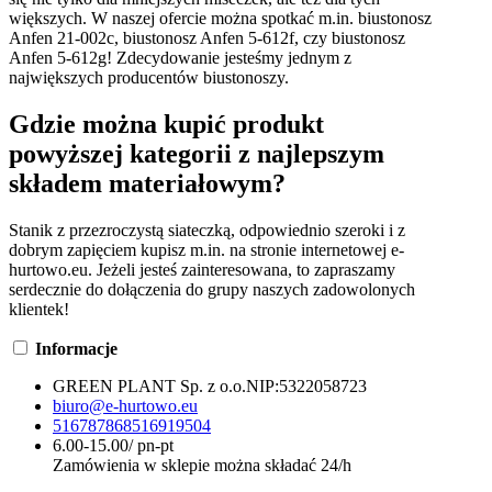
większych. W naszej ofercie można spotkać m.in. biustonosz
Anfen 21-002c, biustonosz Anfen 5-612f, czy biustonosz
Anfen 5-612g! Zdecydowanie jesteśmy jednym z
największych producentów biustonoszy.
Gdzie można kupić produkt
powyższej kategorii z najlepszym
składem materiałowym?
Stanik z przezroczystą siateczką, odpowiednio szeroki i z
dobrym zapięciem kupisz m.in. na stronie internetowej e-
hurtowo.eu. Jeżeli jesteś zainteresowana, to zapraszamy
serdecznie do dołączenia do grupy naszych zadowolonych
klientek!
Informacje
GREEN PLANT Sp. z o.o.
NIP:
5322058723
biuro@e-hurtowo.eu
516787868
516919504
6.00-15.00/ pn-pt
Zamówienia w sklepie można składać 24/h