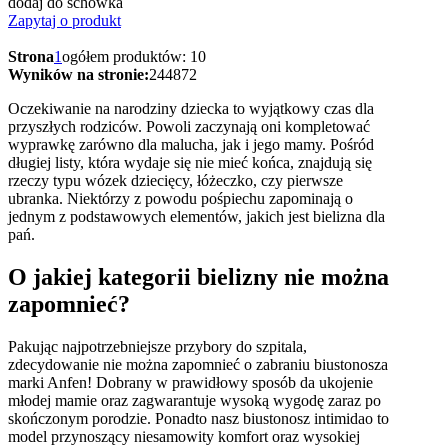
dodaj do schowka
Zapytaj o produkt
Strona
1
ogółem produktów: 10
Wyników na stronie:
24
48
72
Oczekiwanie na narodziny dziecka to wyjątkowy czas dla
przyszłych rodziców. Powoli zaczynają oni kompletować
wyprawkę zarówno dla malucha, jak i jego mamy. Pośród
długiej listy, która wydaje się nie mieć końca, znajdują się
rzeczy typu wózek dziecięcy, łóżeczko, czy pierwsze
ubranka. Niektórzy z powodu pośpiechu zapominają o
jednym z podstawowych elementów, jakich jest bielizna dla
pań.
O jakiej kategorii bielizny nie można
zapomnieć?
Pakując najpotrzebniejsze przybory do szpitala,
zdecydowanie nie można zapomnieć o zabraniu biustonosza
marki Anfen! Dobrany w prawidłowy sposób da ukojenie
młodej mamie oraz zagwarantuje wysoką wygodę zaraz po
skończonym porodzie. Ponadto nasz biustonosz intimidao to
model przynoszący niesamowity komfort oraz wysokiej