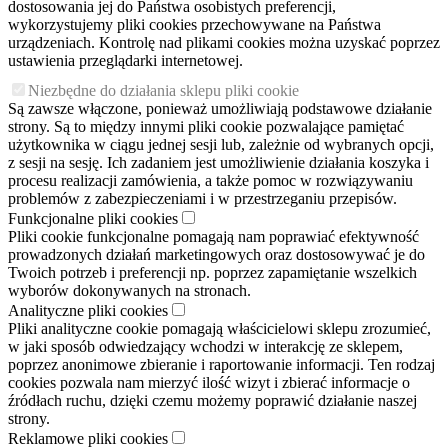
dostosowania jej do Państwa osobistych preferencji,
wykorzystujemy pliki cookies przechowywane na Państwa
urządzeniach. Kontrolę nad plikami cookies można uzyskać poprzez
ustawienia przeglądarki internetowej.
Niezbędne do działania sklepu pliki cookie
Są zawsze włączone, ponieważ umożliwiają podstawowe działanie
strony. Są to między innymi pliki cookie pozwalające pamiętać
użytkownika w ciągu jednej sesji lub, zależnie od wybranych opcji,
z sesji na sesję. Ich zadaniem jest umożliwienie działania koszyka i
procesu realizacji zamówienia, a także pomoc w rozwiązywaniu
problemów z zabezpieczeniami i w przestrzeganiu przepisów.
Funkcjonalne pliki cookies
Pliki cookie funkcjonalne pomagają nam poprawiać efektywność
prowadzonych działań marketingowych oraz dostosowywać je do
Twoich potrzeb i preferencji np. poprzez zapamiętanie wszelkich
wyborów dokonywanych na stronach.
Analityczne pliki cookies
Pliki analityczne cookie pomagają właścicielowi sklepu zrozumieć,
w jaki sposób odwiedzający wchodzi w interakcję ze sklepem,
poprzez anonimowe zbieranie i raportowanie informacji. Ten rodzaj
cookies pozwala nam mierzyć ilość wizyt i zbierać informacje o
źródłach ruchu, dzięki czemu możemy poprawić działanie naszej
strony.
Reklamowe pliki cookies