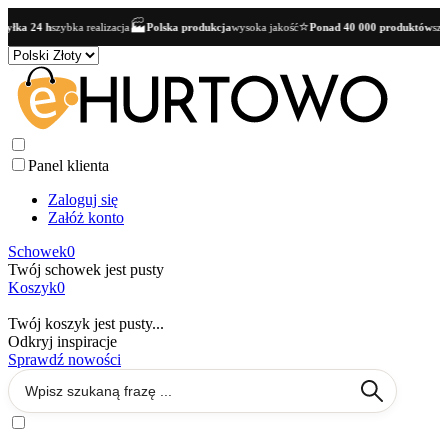
🏭
⭐
łka 24 h
szybka realizacja
Polska produkcja
wysoka jakość
Ponad 40 000 produktów
szer
Panel klienta
Zaloguj się
Załóż konto
Schowek
0
Twój schowek jest pusty
Koszyk
0
Twój koszyk jest pusty...
Odkryj inspiracje
Sprawdź nowości