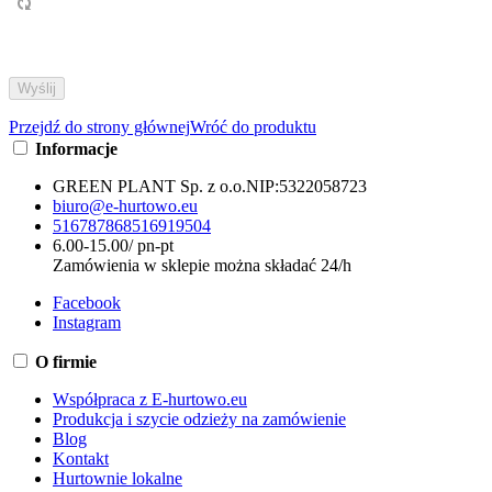
Przejdź do strony głównej
Wróć do produktu
Informacje
GREEN PLANT Sp. z o.o.
NIP:
5322058723
biuro@e-hurtowo.eu
516787868
516919504
6.00-15.00/ pn-pt
Zamówienia w sklepie można składać 24/h
Facebook
Instagram
O firmie
Współpraca z E-hurtowo.eu
Produkcja i szycie odzieży na zamówienie
Blog
Kontakt
Hurtownie lokalne