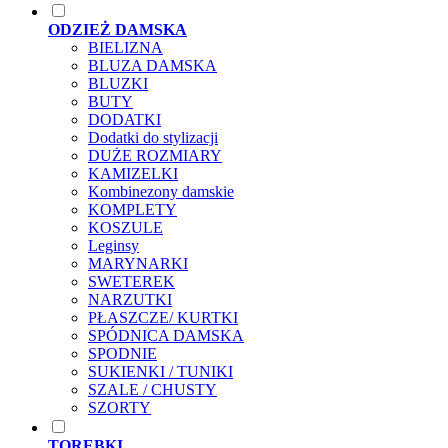
ODZIEŻ DAMSKA
BIELIZNA
BLUZA DAMSKA
BLUZKI
BUTY
DODATKI
Dodatki do stylizacji
DUŻE ROZMIARY
KAMIZELKI
Kombinezony damskie
KOMPLETY
KOSZULE
Leginsy
MARYNARKI
SWETEREK
NARZUTKI
PŁASZCZE/ KURTKI
SPÓDNICA DAMSKA
SPODNIE
SUKIENKI / TUNIKI
SZALE / CHUSTY
SZORTY
TOREBKI