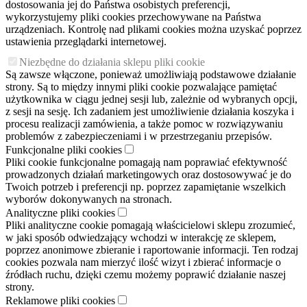
dostosowania jej do Państwa osobistych preferencji,
wykorzystujemy pliki cookies przechowywane na Państwa
urządzeniach. Kontrolę nad plikami cookies można uzyskać poprzez
ustawienia przeglądarki internetowej.
Niezbędne do działania sklepu pliki cookie
Są zawsze włączone, ponieważ umożliwiają podstawowe działanie
strony. Są to między innymi pliki cookie pozwalające pamiętać
użytkownika w ciągu jednej sesji lub, zależnie od wybranych opcji,
z sesji na sesję. Ich zadaniem jest umożliwienie działania koszyka i
procesu realizacji zamówienia, a także pomoc w rozwiązywaniu
problemów z zabezpieczeniami i w przestrzeganiu przepisów.
Funkcjonalne pliki cookies
Pliki cookie funkcjonalne pomagają nam poprawiać efektywność
prowadzonych działań marketingowych oraz dostosowywać je do
Twoich potrzeb i preferencji np. poprzez zapamiętanie wszelkich
wyborów dokonywanych na stronach.
Analityczne pliki cookies
Pliki analityczne cookie pomagają właścicielowi sklepu zrozumieć,
w jaki sposób odwiedzający wchodzi w interakcję ze sklepem,
poprzez anonimowe zbieranie i raportowanie informacji. Ten rodzaj
cookies pozwala nam mierzyć ilość wizyt i zbierać informacje o
źródłach ruchu, dzięki czemu możemy poprawić działanie naszej
strony.
Reklamowe pliki cookies