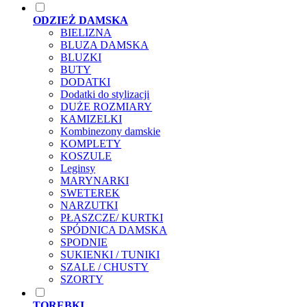
ODZIEŻ DAMSKA
BIELIZNA
BLUZA DAMSKA
BLUZKI
BUTY
DODATKI
Dodatki do stylizacji
DUŻE ROZMIARY
KAMIZELKI
Kombinezony damskie
KOMPLETY
KOSZULE
Leginsy
MARYNARKI
SWETEREK
NARZUTKI
PŁASZCZE/ KURTKI
SPÓDNICA DAMSKA
SPODNIE
SUKIENKI / TUNIKI
SZALE / CHUSTY
SZORTY
TOREBKI