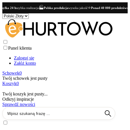
🏭
⭐
yłka 24 h
szybka realizacja
Polska produkcja
wysoka jakość
Ponad 40 000 produktów
szer
Panel klienta
Zaloguj się
Załóż konto
Schowek
0
Twój schowek jest pusty
Koszyk
0
Twój koszyk jest pusty...
Odkryj inspiracje
Sprawdź nowości