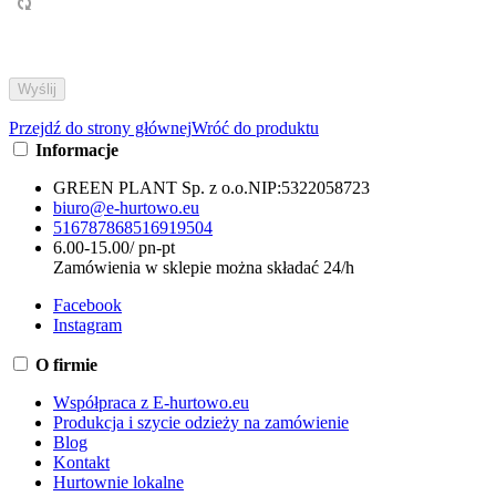
Przejdź do strony głównej
Wróć do produktu
Informacje
GREEN PLANT Sp. z o.o.
NIP:
5322058723
biuro@e-hurtowo.eu
516787868
516919504
6.00-15.00/ pn-pt
Zamówienia w sklepie można składać 24/h
Facebook
Instagram
O firmie
Współpraca z E-hurtowo.eu
Produkcja i szycie odzieży na zamówienie
Blog
Kontakt
Hurtownie lokalne