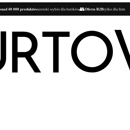
👥
d 40 000 produktów
szeroki wybór dla butików
Oferta B2B
tylko dla firm