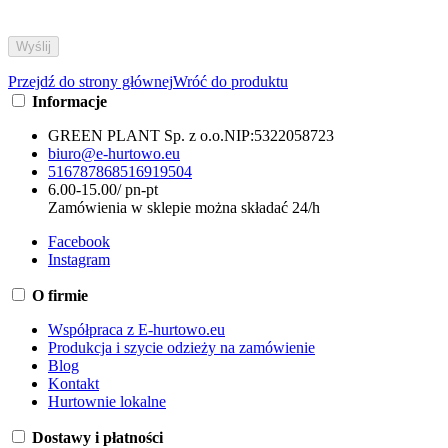
Przejdź do strony głównej
Wróć do produktu
Informacje
GREEN PLANT Sp. z o.o.
NIP:
5322058723
biuro@e-hurtowo.eu
516787868
516919504
6.00-15.00/ pn-pt
Zamówienia w sklepie można składać 24/h
Facebook
Instagram
O firmie
Współpraca z E-hurtowo.eu
Produkcja i szycie odzieży na zamówienie
Blog
Kontakt
Hurtownie lokalne
Dostawy i płatności