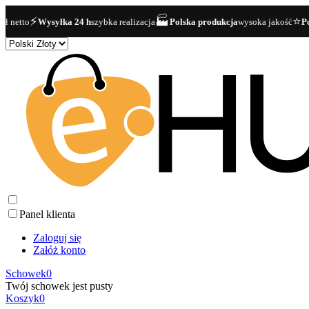
⚡
🏭
⭐
netto
Wysyłka 24 h
szybka realizacja
Polska produkcja
wysoka jakość
Pona
Panel klienta
Zaloguj się
Załóż konto
Schowek
0
Twój schowek jest pusty
Koszyk
0