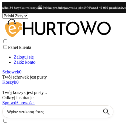
🏭
⭐
yłka 24 h
szybka realizacja
Polska produkcja
wysoka jakość
Ponad 40 000 produktów
szer
Panel klienta
Zaloguj się
Załóż konto
Schowek
0
Twój schowek jest pusty
Koszyk
0
Twój koszyk jest pusty...
Odkryj inspiracje
Sprawdź nowości