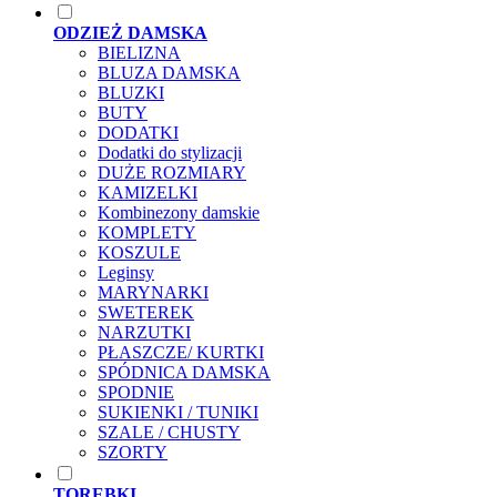
ODZIEŻ DAMSKA
BIELIZNA
BLUZA DAMSKA
BLUZKI
BUTY
DODATKI
Dodatki do stylizacji
DUŻE ROZMIARY
KAMIZELKI
Kombinezony damskie
KOMPLETY
KOSZULE
Leginsy
MARYNARKI
SWETEREK
NARZUTKI
PŁASZCZE/ KURTKI
SPÓDNICA DAMSKA
SPODNIE
SUKIENKI / TUNIKI
SZALE / CHUSTY
SZORTY
TOREBKI