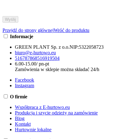
Przejdź do strony głównej
Wróć do produktu
Informacje
GREEN PLANT Sp. z o.o.
NIP:
5322058723
biuro@e-hurtowo.eu
516787868
516919504
6.00-15.00/ pn-pt
Zamówienia w sklepie można składać 24/h
Facebook
Instagram
O firmie
Współpraca z E-hurtowo.eu
Produkcja i szycie odzieży na zamówienie
Blog
Kontakt
Hurtownie lokalne