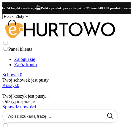
🏭
⭐
ka 24 h
szybka realizacja
Polska produkcja
wysoka jakość
Ponad 40 000 produktów
szerok
Panel klienta
Zaloguj się
Załóż konto
Schowek
0
Twój schowek jest pusty
Koszyk
0
Twój koszyk jest pusty...
Odkryj inspiracje
Sprawdź nowości