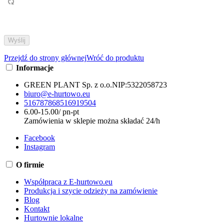
Przejdź do strony głównej
Wróć do produktu
Informacje
GREEN PLANT Sp. z o.o.
NIP:
5322058723
biuro@e-hurtowo.eu
516787868
516919504
6.00-15.00/ pn-pt
Zamówienia w sklepie można składać 24/h
Facebook
Instagram
O firmie
Współpraca z E-hurtowo.eu
Produkcja i szycie odzieży na zamówienie
Blog
Kontakt
Hurtownie lokalne