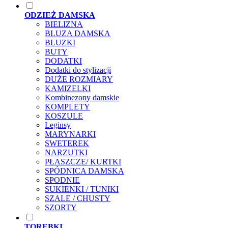
ODZIEŻ DAMSKA
BIELIZNA
BLUZA DAMSKA
BLUZKI
BUTY
DODATKI
Dodatki do stylizacji
DUŻE ROZMIARY
KAMIZELKI
Kombinezony damskie
KOMPLETY
KOSZULE
Leginsy
MARYNARKI
SWETEREK
NARZUTKI
PŁASZCZE/ KURTKI
SPÓDNICA DAMSKA
SPODNIE
SUKIENKI / TUNIKI
SZALE / CHUSTY
SZORTY
TOREBKI