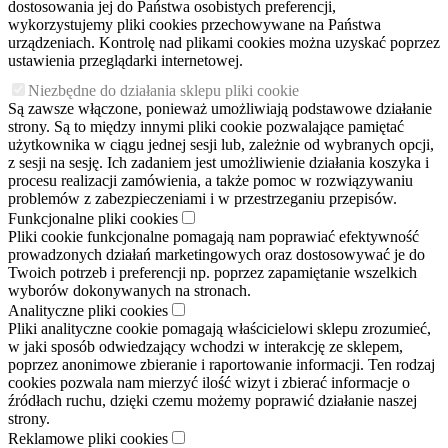
dostosowania jej do Państwa osobistych preferencji,
wykorzystujemy pliki cookies przechowywane na Państwa
urządzeniach. Kontrolę nad plikami cookies można uzyskać poprzez
ustawienia przeglądarki internetowej.
Niezbędne do działania sklepu pliki cookie
Są zawsze włączone, ponieważ umożliwiają podstawowe działanie
strony. Są to między innymi pliki cookie pozwalające pamiętać
użytkownika w ciągu jednej sesji lub, zależnie od wybranych opcji,
z sesji na sesję. Ich zadaniem jest umożliwienie działania koszyka i
procesu realizacji zamówienia, a także pomoc w rozwiązywaniu
problemów z zabezpieczeniami i w przestrzeganiu przepisów.
Funkcjonalne pliki cookies
Pliki cookie funkcjonalne pomagają nam poprawiać efektywność
prowadzonych działań marketingowych oraz dostosowywać je do
Twoich potrzeb i preferencji np. poprzez zapamiętanie wszelkich
wyborów dokonywanych na stronach.
Analityczne pliki cookies
Pliki analityczne cookie pomagają właścicielowi sklepu zrozumieć,
w jaki sposób odwiedzający wchodzi w interakcję ze sklepem,
poprzez anonimowe zbieranie i raportowanie informacji. Ten rodzaj
cookies pozwala nam mierzyć ilość wizyt i zbierać informacje o
źródłach ruchu, dzięki czemu możemy poprawić działanie naszej
strony.
Reklamowe pliki cookies