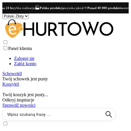
🏭
⭐
a 24 h
szybka realizacja
Polska produkcja
wysoka jakość
Ponad 40 000 produktów
szeroki
Panel klienta
Zaloguj się
Załóż konto
Schowek
0
Twój schowek jest pusty
Koszyk
0
Twój koszyk jest pusty...
Odkryj inspiracje
Sprawdź nowości