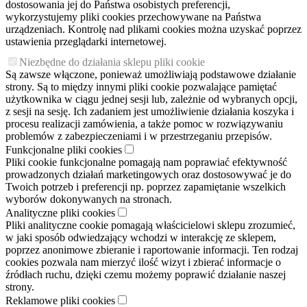
dostosowania jej do Państwa osobistych preferencji,
wykorzystujemy pliki cookies przechowywane na Państwa
urządzeniach. Kontrolę nad plikami cookies można uzyskać poprzez
ustawienia przeglądarki internetowej.
Niezbędne do działania sklepu pliki cookie
Są zawsze włączone, ponieważ umożliwiają podstawowe działanie
strony. Są to między innymi pliki cookie pozwalające pamiętać
użytkownika w ciągu jednej sesji lub, zależnie od wybranych opcji,
z sesji na sesję. Ich zadaniem jest umożliwienie działania koszyka i
procesu realizacji zamówienia, a także pomoc w rozwiązywaniu
problemów z zabezpieczeniami i w przestrzeganiu przepisów.
Funkcjonalne pliki cookies
Pliki cookie funkcjonalne pomagają nam poprawiać efektywność
prowadzonych działań marketingowych oraz dostosowywać je do
Twoich potrzeb i preferencji np. poprzez zapamiętanie wszelkich
wyborów dokonywanych na stronach.
Analityczne pliki cookies
Pliki analityczne cookie pomagają właścicielowi sklepu zrozumieć,
w jaki sposób odwiedzający wchodzi w interakcję ze sklepem,
poprzez anonimowe zbieranie i raportowanie informacji. Ten rodzaj
cookies pozwala nam mierzyć ilość wizyt i zbierać informacje o
źródłach ruchu, dzięki czemu możemy poprawić działanie naszej
strony.
Reklamowe pliki cookies