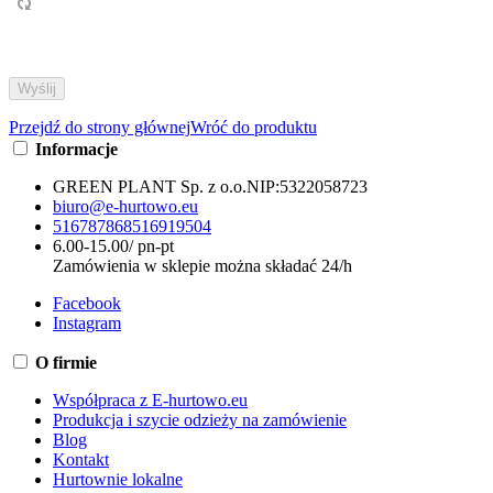
Przejdź do strony głównej
Wróć do produktu
Informacje
GREEN PLANT Sp. z o.o.
NIP:
5322058723
biuro@e-hurtowo.eu
516787868
516919504
6.00-15.00/ pn-pt
Zamówienia w sklepie można składać 24/h
Facebook
Instagram
O firmie
Współpraca z E-hurtowo.eu
Produkcja i szycie odzieży na zamówienie
Blog
Kontakt
Hurtownie lokalne