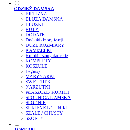
ODZIEŻ DAMSKA
BIELIZNA
BLUZA DAMSKA
BLUZKI
BUTY
DODATKI
Dodatki do stylizacji
DUŻE ROZMIARY
KAMIZELKI
Kombinezony damskie
KOMPLETY
KOSZULE
Leginsy
MARYNARKI
SWETEREK
NARZUTKI
PŁASZCZE/ KURTKI
SPÓDNICA DAMSKA
SPODNIE
SUKIENKI / TUNIKI
SZALE / CHUSTY
SZORTY
TOREBKI