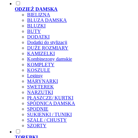
ODZIEŻ DAMSKA
BIELIZNA
BLUZA DAMSKA
BLUZKI
BUTY
DODATKI
Dodatki do stylizacji
DUŻE ROZMIARY
KAMIZELKI
Kombinezony damskie
KOMPLETY
KOSZULE
Leginsy
MARYNARKI
SWETEREK
NARZUTKI
PŁASZCZE/ KURTKI
SPÓDNICA DAMSKA
SPODNIE
SUKIENKI / TUNIKI
SZALE / CHUSTY
SZORTY
TOREBKI