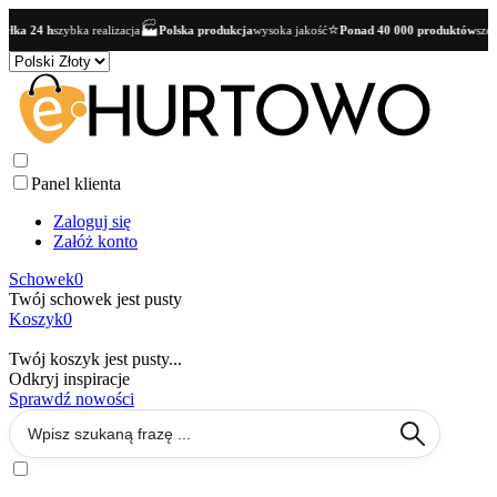
🏭
⭐
łka 24 h
szybka realizacja
Polska produkcja
wysoka jakość
Ponad 40 000 produktów
szero
Panel klienta
Zaloguj się
Załóż konto
Schowek
0
Twój schowek jest pusty
Koszyk
0
Twój koszyk jest pusty...
Odkryj inspiracje
Sprawdź nowości