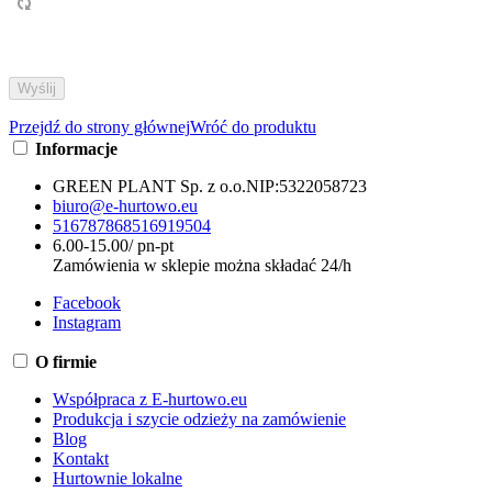
Przejdź do strony głównej
Wróć do produktu
Informacje
GREEN PLANT Sp. z o.o.
NIP:
5322058723
biuro@e-hurtowo.eu
516787868
516919504
6.00-15.00/ pn-pt
Zamówienia w sklepie można składać 24/h
Facebook
Instagram
O firmie
Współpraca z E-hurtowo.eu
Produkcja i szycie odzieży na zamówienie
Blog
Kontakt
Hurtownie lokalne