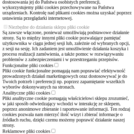
dostosowania jej do Państwa osobistych preferencji,
wykorzystujemy pliki cookies przechowywane na Państwa
urządzeniach. Kontrolę nad plikami cookies można uzyskać poprzez
ustawienia przeglądarki internetowej.
Niezbędne do działania sklepu pliki cookie
Są zawsze włączone, ponieważ umożliwiają podstawowe działanie
strony. Są to między innymi pliki cookie pozwalające pamiętać
użytkownika w ciągu jednej sesji lub, zależnie od wybranych opcji,
z sesji na sesję. Ich zadaniem jest umożliwienie działania koszyka i
procesu realizacji zamówienia, a także pomoc w rozwiązywaniu
problemów z zabezpieczeniami i w przestrzeganiu przepisów.
Funkcjonalne pliki cookies
Pliki cookie funkcjonalne pomagają nam poprawiać efektywność
prowadzonych działań marketingowych oraz dostosowywać je do
Twoich potrzeb i preferencji np. poprzez zapamiętanie wszelkich
wyborów dokonywanych na stronach.
Analityczne pliki cookies
Pliki analityczne cookie pomagają właścicielowi sklepu zrozumieć,
w jaki sposób odwiedzający wchodzi w interakcję ze sklepem,
poprzez anonimowe zbieranie i raportowanie informacji. Ten rodzaj
cookies pozwala nam mierzyć ilość wizyt i zbierać informacje o
źródłach ruchu, dzięki czemu możemy poprawić działanie naszej
strony.
Reklamowe pliki cookies