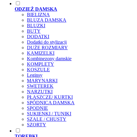
ODZIEŻ DAMSKA
BIELIZNA
BLUZA DAMSKA
BLUZKI
BUTY
DODATKI
Dodatki do stylizacji
DUŻE ROZMIARY
KAMIZELKI
Kombinezony damskie
KOMPLETY
KOSZULE
Leginsy
MARYNARKI
SWETEREK
NARZUTKI
PŁASZCZE/ KURTKI
SPÓDNICA DAMSKA
SPODNIE
SUKIENKI / TUNIKI
SZALE / CHUSTY
SZORTY
TOREBKI