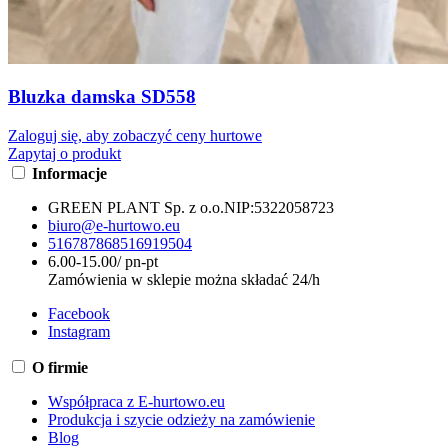
Bluzka damska SD558
Zaloguj się, aby zobaczyć ceny hurtowe
Zapytaj o produkt
Informacje
GREEN PLANT Sp. z o.o.
NIP:
5322058723
biuro@e-hurtowo.eu
516787868
516919504
6.00-15.00/ pn-pt
Zamówienia w sklepie można składać 24/h
Facebook
Instagram
O firmie
Współpraca z E-hurtowo.eu
Produkcja i szycie odzieży na zamówienie
Blog