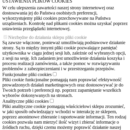
USTAWIENIA PLIKÓW COOKIES
W celu ulepszenia zawartości naszej strony internetowej oraz
dostosowania jej do Państwa osobistych preferencji,
wykorzystujemy pliki cookies przechowywane na Państwa
urządzeniach. Kontrolę nad plikami cookies można uzyskać poprzez
ustawienia przeglądarki internetowej.
Niezbędne do działania sklepu pliki cookie
Są zawsze włączone, ponieważ umożliwiają podstawowe działanie
strony. Są to między innymi pliki cookie pozwalające pamiętać
użytkownika w ciągu jednej sesji lub, zależnie od wybranych opcji,
z sesji na sesję. Ich zadaniem jest umożliwienie działania koszyka i
procesu realizacji zamówienia, a także pomoc w rozwiązywaniu
problemów z zabezpieczeniami i w przestrzeganiu przepisów.
Funkcjonalne pliki cookies
Pliki cookie funkcjonalne pomagają nam poprawiać efektywność
prowadzonych działań marketingowych oraz dostosowywać je do
Twoich potrzeb i preferencji np. poprzez zapamiętanie wszelkich
wyborów dokonywanych na stronach.
Analityczne pliki cookies
Pliki analityczne cookie pomagają właścicielowi sklepu zrozumieć,
w jaki sposób odwiedzający wchodzi w interakcję ze sklepem,
poprzez anonimowe zbieranie i raportowanie informacji. Ten rodzaj
cookies pozwala nam mierzyć ilość wizyt i zbierać informacje o
źródłach ruchu, dzięki czemu możemy poprawić działanie naszej