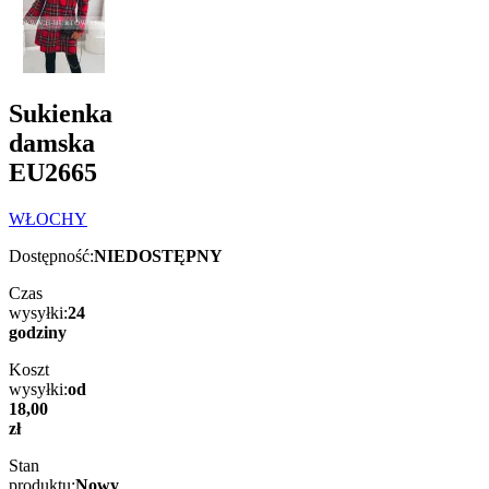
Sukienka
damska
EU2665
WŁOCHY
Dostępność:
NIEDOSTĘPNY
Czas
wysyłki:
24
godziny
Koszt
wysyłki:
od
18,00
zł
Stan
produktu:
Nowy