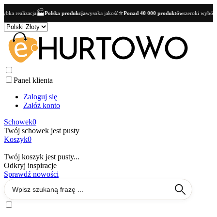
🏭
⭐
👥
Polska produkcja
wysoka jakość
Ponad 40 000 produktów
szeroki wybór dla butików
O
Panel klienta
Zaloguj się
Załóż konto
Schowek
0
Twój schowek jest pusty
Koszyk
0
Twój koszyk jest pusty...
Odkryj inspiracje
Sprawdź nowości