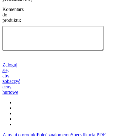
Komentarz
do
produktu:
Zaloguj
się,
aby
zobaczyć
ceny
hurtowe
Zapytaj o produkt
Poleć znajomemu
Specyfikacja PDF