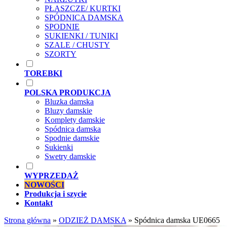
PŁASZCZE/ KURTKI
SPÓDNICA DAMSKA
SPODNIE
SUKIENKI / TUNIKI
SZALE / CHUSTY
SZORTY
TOREBKI
POLSKA PRODUKCJA
Bluzka damska
Bluzy damskie
Komplety damskie
Spódnica damska
Spodnie damskie
Sukienki
Swetry damskie
WYPRZEDAŻ
NOWOŚCI
Produkcja i szycie
Kontakt
Strona główna
»
ODZIEŻ DAMSKA
»
Spódnica damska UE0665