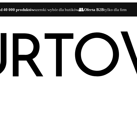
👥
🚚
00 produktów
szeroki wybór dla butików
Oferta B2B
tylko dla firm