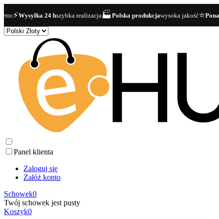
🏭
⭐
Wysyłka 24 h
szybka realizacja
Polska produkcja
wysoka jakość
Ponad 40 0
Panel klienta
Zaloguj się
Załóż konto
Schowek
0
Twój schowek jest pusty
Koszyk
0