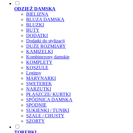
ODZIEŻ DAMSKA
BIELIZNA
BLUZA DAMSKA
BLUZKI
BUTY
DODATKI
Dodatki do stylizacji
DUŻE ROZMIARY
KAMIZELKI
Kombinezony damskie
KOMPLETY
KOSZULE
Leginsy
MARYNARKI
SWETEREK
NARZUTKI
PŁASZCZE/ KURTKI
SPÓDNICA DAMSKA
SPODNIE
SUKIENKI / TUNIKI
SZALE / CHUSTY
SZORTY
TOREBKI