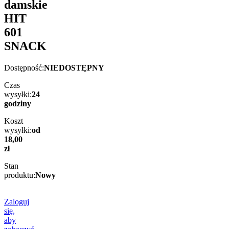
damskie
HIT
601
SNACK
Dostępność:
NIEDOSTĘPNY
Czas
wysyłki:
24
godziny
Koszt
wysyłki:
od
18,00
zł
Stan
produktu:
Nowy
Zaloguj
się,
aby