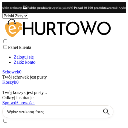
🏭
⭐
izacja
Polska produkcja
wysoka jakość
Ponad 40 000 produktów
szeroki wybór dla butikó
Panel klienta
Zaloguj się
Załóż konto
Schowek
0
Twój schowek jest pusty
Koszyk
0
Twój koszyk jest pusty...
Odkryj inspiracje
Sprawdź nowości