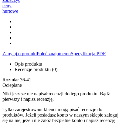
zobaczyć
ceny
hurtowe
Zapytaj o produkt
Poleć znajomemu
Specyfikacja PDF
Opis produktu
Recenzje produktu (0)
Rozmiar 36-41
Ocieplane
Nikt jeszcze nie napisał recenzji do tego produktu. Bądź
pierwszy i napisz recenzję.
Tylko zarejestrowani klienci mogą pisać recenzje do
produktów. Jeżeli posiadasz konto w naszym sklepie zaloguj
się na nie, jeżeli nie załóż bezpłatne konto i napisz recenzję.