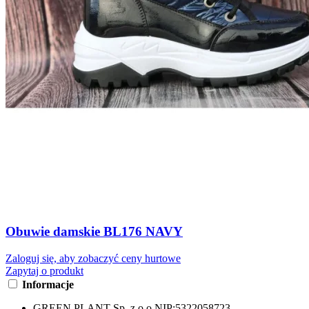
Obuwie damskie BL176 NAVY
Zaloguj się, aby zobaczyć ceny hurtowe
Zapytaj o produkt
Informacje
GREEN PLANT Sp. z o.o.
NIP:
5322058723