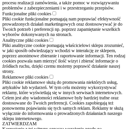
procesu realizacji zamówienia, a także pomoc w rozwiązywaniu
problemów z zabezpieczeniami i w przestrzeganiu przepisów.
Funkcjonalne pliki cookies
Pliki cookie funkcjonalne pomagają nam poprawiać efektywność
prowadzonych działań marketingowych oraz dostosowywać je do
Twoich potrzeb i preferencji np. poprzez zapamiętanie wszelkich
wyborów dokonywanych na stronach.
Analityczne pliki cookies
Pliki analityczne cookie pomagają właścicielowi sklepu zrozumieć,
w jaki sposób odwiedzający wchodzi w interakcję ze sklepem,
poprzez anonimowe zbieranie i raportowanie informacji. Ten rodzaj
cookies pozwala nam mierzyć ilość wizyt i zbierać informacje o
źródłach ruchu, dzięki czemu możemy poprawić działanie naszej
strony.
Reklamowe pliki cookies
Pliki cookie reklamowe służą do promowania niektórych usług,
artykułów lub wydarzeń. W tym celu możemy wykorzystywać
reklamy, które wyświetlają się w innych serwisach internetowych.
Celem jest aby wiadomości reklamowe były bardziej trafne oraz
dostosowane do Twoich preferencji. Cookies zapobiegają też
ponownemu pojawianiu się tych samych reklam. Reklamy te służą
wyłącznie do informowania o prowadzonych działaniach naszego
sklepu internetowego.
ZATWIERDZAM
Korzystanie z tej witryny oznacza wyrażenie zgody na