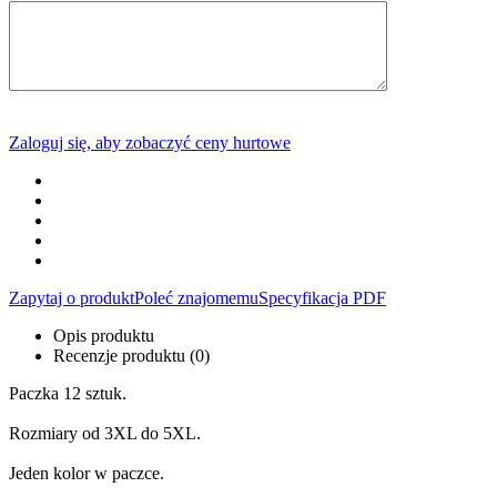
Zaloguj się, aby zobaczyć ceny hurtowe
Zapytaj o produkt
Poleć znajomemu
Specyfikacja PDF
Opis produktu
Recenzje produktu (0)
Paczka 12 sztuk.
Rozmiary od 3XL do 5XL.
Jeden kolor w paczce.