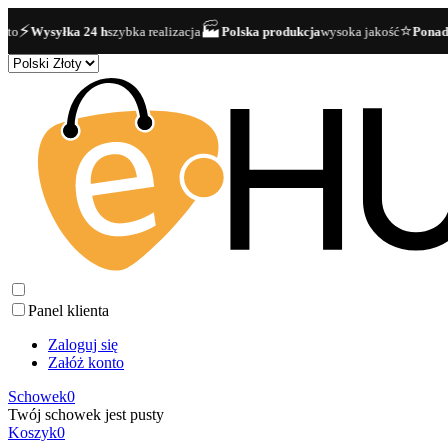
⚡
🏭
⭐
Wysyłka 24 h
szybka realizacja
Polska produkcja
wysoka jakość
Ponad 40 0
Panel klienta
Zaloguj się
Załóż konto
Schowek
0
Twój schowek jest pusty
Koszyk
0