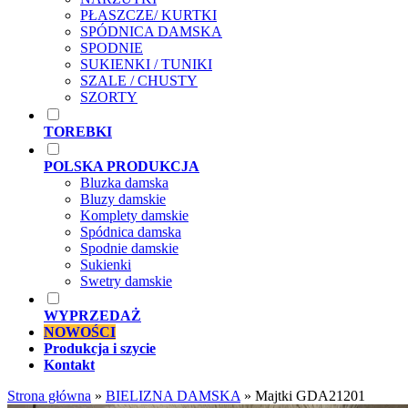
PŁASZCZE/ KURTKI
SPÓDNICA DAMSKA
SPODNIE
SUKIENKI / TUNIKI
SZALE / CHUSTY
SZORTY
TOREBKI
POLSKA PRODUKCJA
Bluzka damska
Bluzy damskie
Komplety damskie
Spódnica damska
Spodnie damskie
Sukienki
Swetry damskie
WYPRZEDAŻ
NOWOŚCI
Produkcja i szycie
Kontakt
Strona główna
»
BIELIZNA DAMSKA
»
Majtki GDA21201