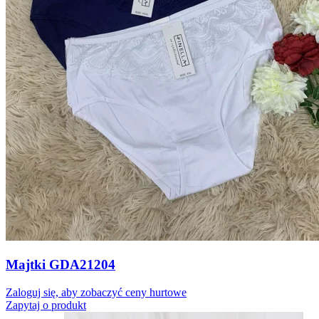
Majtki GDA21204
Zaloguj się, aby zobaczyć ceny hurtowe
Zapytaj o produkt