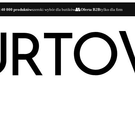
👥
🚚
00 produktów
szeroki wybór dla butików
Oferta B2B
tylko dla firm