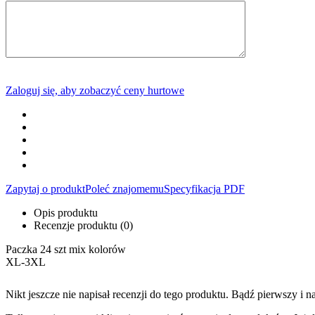
Zaloguj się, aby zobaczyć ceny hurtowe
Zapytaj o produkt
Poleć znajomemu
Specyfikacja PDF
Opis produktu
Recenzje produktu (0)
Paczka 24 szt mix kolorów
XL-3XL
Nikt jeszcze nie napisał recenzji do tego produktu. Bądź pierwszy i na