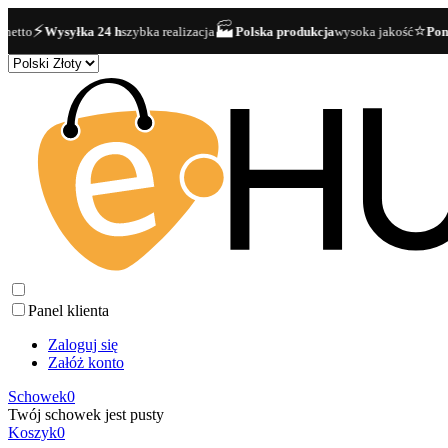
⚡
🏭
⭐
o
Wysyłka 24 h
szybka realizacja
Polska produkcja
wysoka jakość
Ponad 40
Panel klienta
Zaloguj się
Załóż konto
Schowek
0
Twój schowek jest pusty
Koszyk
0