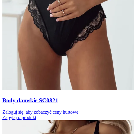
Body damskie SC0821
Zaloguj się, aby zobaczyć ceny hurtowe
Zapytaj o produkt