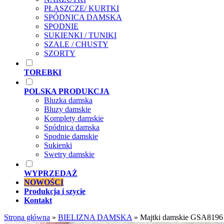
PŁASZCZE/ KURTKI
SPÓDNICA DAMSKA
SPODNIE
SUKIENKI / TUNIKI
SZALE / CHUSTY
SZORTY
TOREBKI
POLSKA PRODUKCJA
Bluzka damska
Bluzy damskie
Komplety damskie
Spódnica damska
Spodnie damskie
Sukienki
Swetry damskie
WYPRZEDAŻ
NOWOŚCI
Produkcja i szycie
Kontakt
Strona główna
»
BIELIZNA DAMSKA
»
Majtki damskie GSA8196