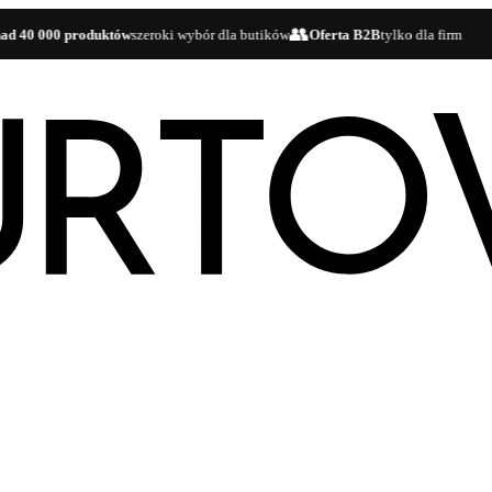
👥
 000 produktów
szeroki wybór dla butików
Oferta B2B
tylko dla firm