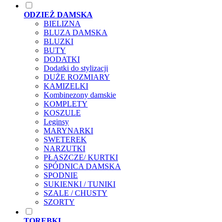
ODZIEŻ DAMSKA
BIELIZNA
BLUZA DAMSKA
BLUZKI
BUTY
DODATKI
Dodatki do stylizacji
DUŻE ROZMIARY
KAMIZELKI
Kombinezony damskie
KOMPLETY
KOSZULE
Leginsy
MARYNARKI
SWETEREK
NARZUTKI
PŁASZCZE/ KURTKI
SPÓDNICA DAMSKA
SPODNIE
SUKIENKI / TUNIKI
SZALE / CHUSTY
SZORTY
TOREBKI