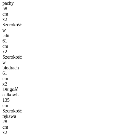
pachy
58
cm
x2
Szerokość
w
talii
61
cm
x2
Szerokość
w
biodrach
61
cm
x2
Długość
całkowita
135
cm
Szerokość
rękawa
28
cm
x2