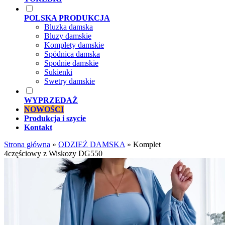
POLSKA PRODUKCJA
Bluzka damska
Bluzy damskie
Komplety damskie
Spódnica damska
Spodnie damskie
Sukienki
Swetry damskie
WYPRZEDAŻ
NOWOŚCI
Produkcja i szycie
Kontakt
Strona główna
»
ODZIEŻ DAMSKA
»
Komplet
4częściowy z Wiskozy DG550