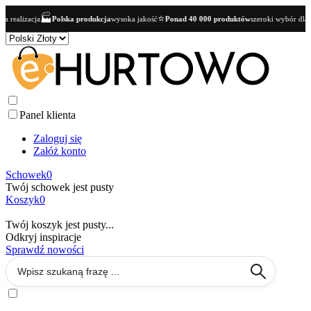
⭐
👥
ka produkcja
wysoka jakość
Ponad 40 000 produktów
szeroki wybór dla butików
Oferta B
Panel klienta
Zaloguj się
Załóż konto
Schowek
0
Twój schowek jest pusty
Koszyk
0
Twój koszyk jest pusty...
Odkryj inspiracje
Sprawdź nowości