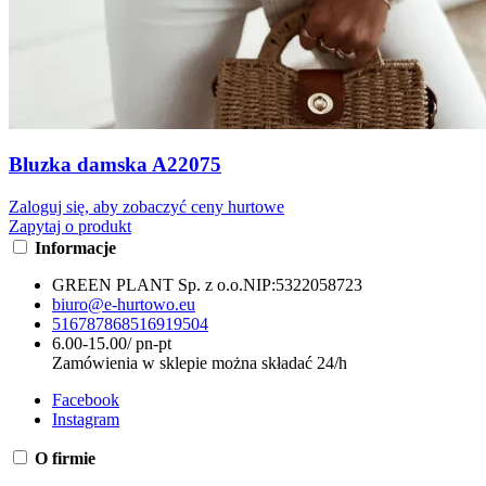
Bluzka damska A22075
Zaloguj się, aby zobaczyć ceny hurtowe
Zapytaj o produkt
Informacje
GREEN PLANT Sp. z o.o.
NIP:
5322058723
biuro@e-hurtowo.eu
516787868
516919504
6.00-15.00/ pn-pt
Zamówienia w sklepie można składać 24/h
Facebook
Instagram
O firmie