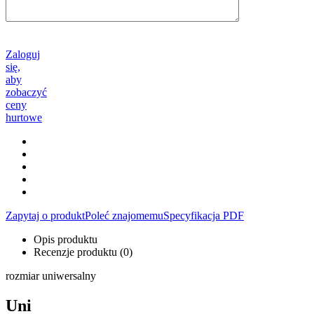
Zaloguj
się,
aby
zobaczyć
ceny
hurtowe
Zapytaj o produkt
Poleć znajomemu
Specyfikacja PDF
Opis produktu
Recenzje produktu (0)
rozmiar uniwersalny
Uni