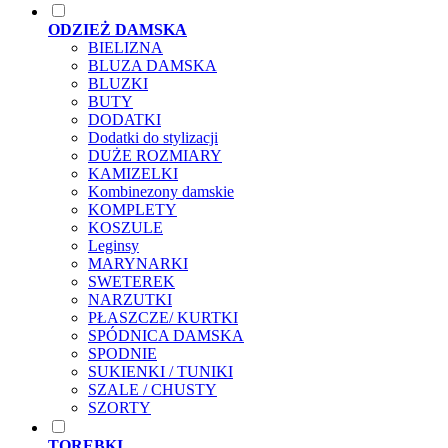
ODZIEŻ DAMSKA
BIELIZNA
BLUZA DAMSKA
BLUZKI
BUTY
DODATKI
Dodatki do stylizacji
DUŻE ROZMIARY
KAMIZELKI
Kombinezony damskie
KOMPLETY
KOSZULE
Leginsy
MARYNARKI
SWETEREK
NARZUTKI
PŁASZCZE/ KURTKI
SPÓDNICA DAMSKA
SPODNIE
SUKIENKI / TUNIKI
SZALE / CHUSTY
SZORTY
TOREBKI