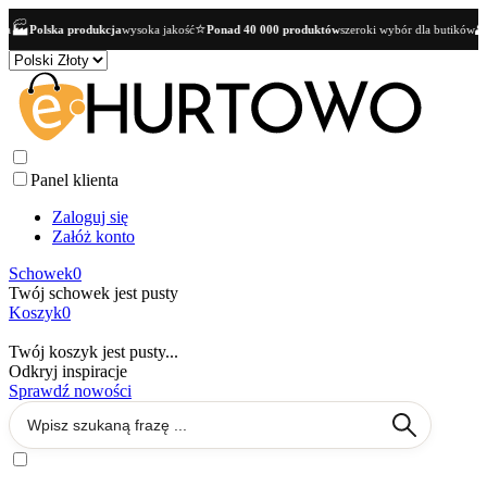
⭐
👥
produkcja
wysoka jakość
Ponad 40 000 produktów
szeroki wybór dla butików
Oferta B2B
t
Panel klienta
Zaloguj się
Załóż konto
Schowek
0
Twój schowek jest pusty
Koszyk
0
Twój koszyk jest pusty...
Odkryj inspiracje
Sprawdź nowości