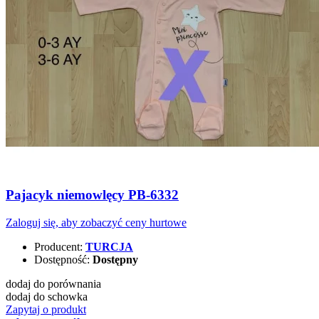
Pajacyk niemowlęcy PB-6332
Zaloguj się, aby zobaczyć ceny hurtowe
Producent:
TURCJA
Dostępność:
Dostępny
dodaj do porównania
dodaj do schowka
Zapytaj o produkt