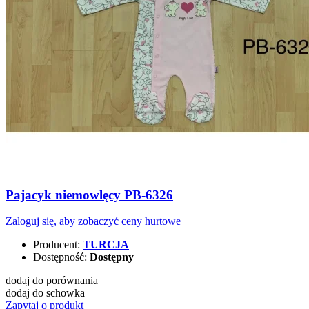
Pajacyk niemowlęcy PB-6326
Zaloguj się, aby zobaczyć ceny hurtowe
Producent:
TURCJA
Dostępność:
Dostępny
dodaj do porównania
dodaj do schowka
Zapytaj o produkt