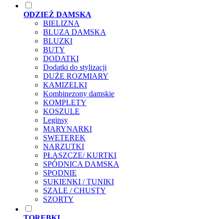
ODZIEŻ DAMSKA
BIELIZNA
BLUZA DAMSKA
BLUZKI
BUTY
DODATKI
Dodatki do stylizacji
DUŻE ROZMIARY
KAMIZELKI
Kombinezony damskie
KOMPLETY
KOSZULE
Leginsy
MARYNARKI
SWETEREK
NARZUTKI
PŁASZCZE/ KURTKI
SPÓDNICA DAMSKA
SPODNIE
SUKIENKI / TUNIKI
SZALE / CHUSTY
SZORTY
TOREBKI