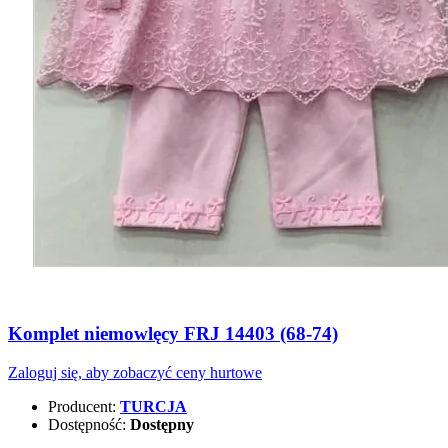
Komplet niemowlęcy FRJ 14403 (68-74)
Zaloguj się, aby zobaczyć ceny hurtowe
Producent:
TURCJA
Dostępność:
Dostępny