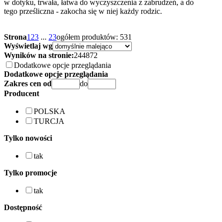
w dotyku, trwała, łatwa do wyczyszczenia z zabrudzeń, a do
tego prześliczna - zakocha się w niej każdy rodzic.
Strona
1
2
3
...
23
ogółem produktów: 531
Wyświetlaj wg
Wyników na stronie:
24
48
72
Dodatkowe opcje przeglądania
Dodatkowe opcje przeglądania
Zakres cen od
do
Producent
POLSKA
TURCJA
Tylko nowości
tak
Tylko promocje
tak
Dostępność