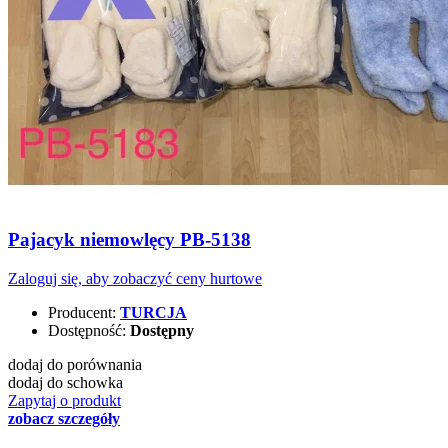
Pajacyk niemowlęcy PB-5138
Zaloguj się, aby zobaczyć ceny hurtowe
Producent:
TURCJA
Dostępność:
Dostępny
dodaj do porównania
dodaj do schowka
Zapytaj o produkt
zobacz szczegóły