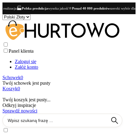
⭐
👥
Polska produkcja
wysoka jakość
Ponad 40 000 produktów
szeroki wybór dla butików
Ofer
Panel klienta
Zaloguj się
Załóż konto
Schowek
0
Twój schowek jest pusty
Koszyk
0
Twój koszyk jest pusty...
Odkryj inspiracje
Sprawdź nowości