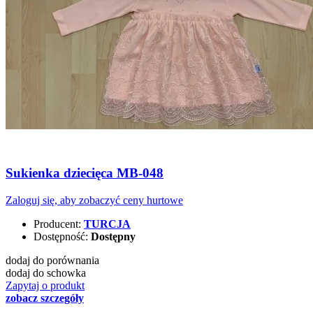
Sukienka dziecięca MB-048
Zaloguj się, aby zobaczyć ceny hurtowe
Producent:
TURCJA
Dostępność:
Dostępny
dodaj do porównania
dodaj do schowka
Zapytaj o produkt
zobacz szczegóły